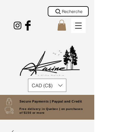
Recherche
CAD (C$)
Secure Payments |
Paypal and Credit
Free delivery in Quebec |
on purchases
of $150 or more