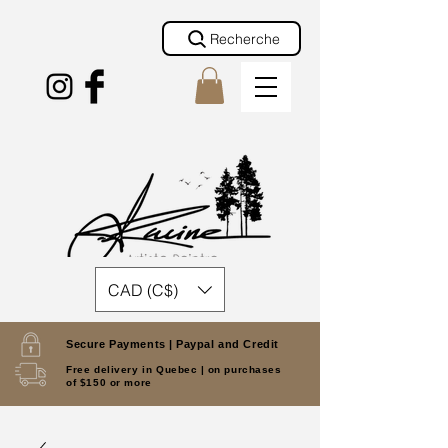
Recherche
CAD (C$)
Secure Payments |
Paypal and Credit
Free delivery in Quebec |
on purchases
of $150 or more