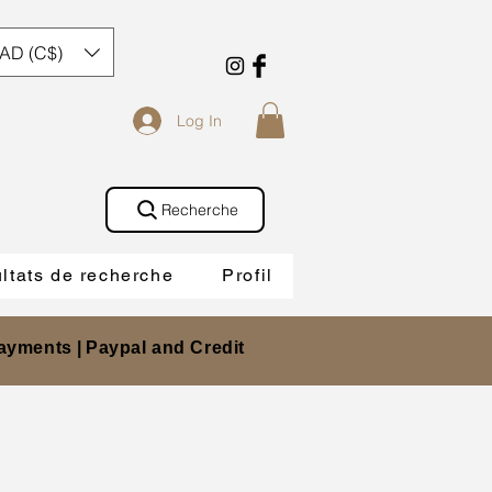
AD (C$)
Log In
Recherche
ltats de recherche
Profil
ayments |
Paypal and Credit