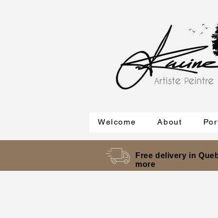
Welcome
About
Por
Free delivery in Queb
more