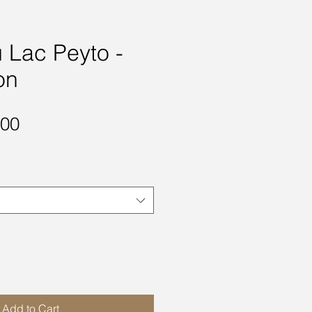
 Lac Peyto -
on
Sale
.00
Price
Add to Cart