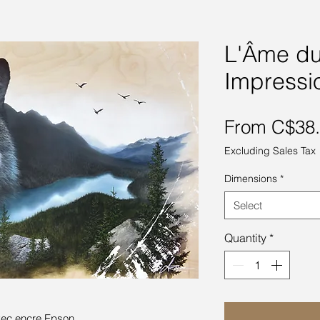
L'Âme du
Impressi
From
C$38
Excluding Sales Tax
Dimensions
*
Select
Quantity
*
avec encre Epson