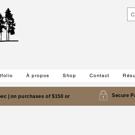
C
tfolio
À propos
Shop
Contact
Résu
Secure P
ec |
on purchases of $150 or