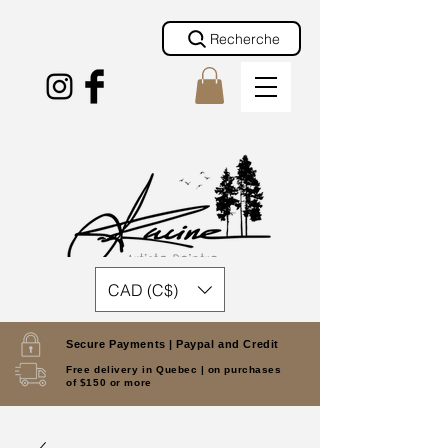
Recherche
CAD (C$)
Secure Payments |
Paypal and Credit
Free delivery in Quebec |
on purchases
of $150 or more