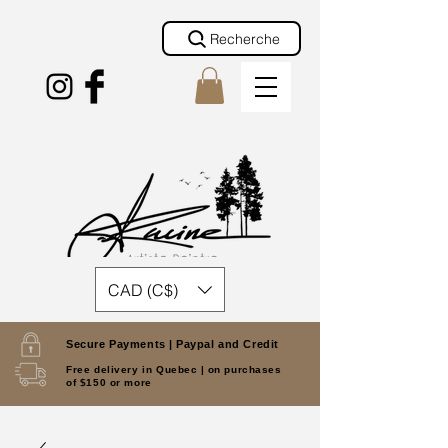
Recherche
CAD (C$)
Secure Payments |
Paypal and Credit
Free delivery in Quebec |
on purchases
of $150 or more