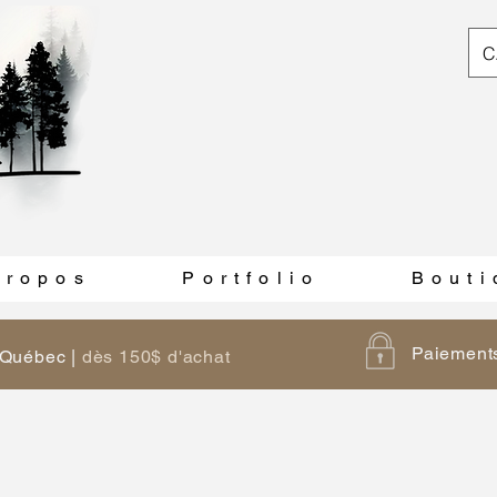
C
 r o p o s
P o r t f o l i o
B o u t i
Paiements
u Québec |
dès 150$ d'achat