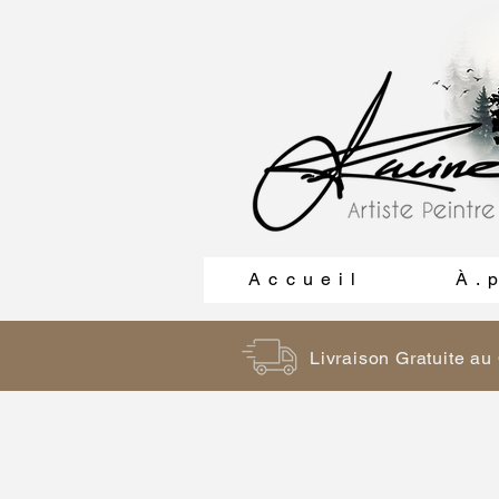
A c c u e i l
À . p
Livraison Gratuite a