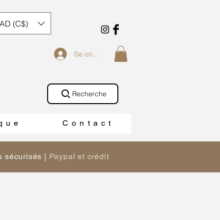
AD (C$)
Se connecter
Recherche
 q u e
C o n t a c t
 sécurisés |
Paypal et crédit