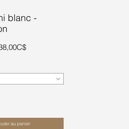
ini blanc -
on
Prix
38,00C$
promotionnel
outer au panier