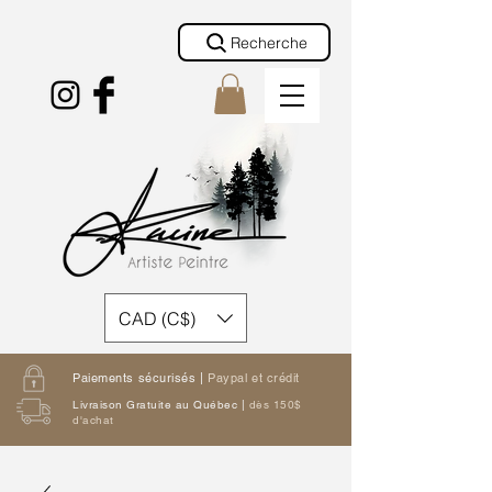
Recherche
CAD (C$)
Paiements sécurisés |
Paypal et crédit
Livraison Gratuite au Québec |
dès 150$
d'achat