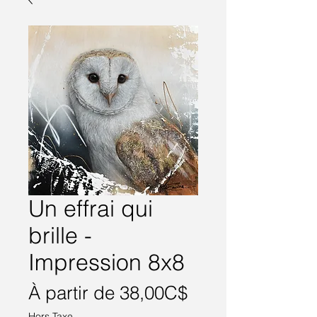
Un effrai qui
brille -
Impression 8x8
Prix
À partir de
38,00C$
promotionnel
Hors Taxe