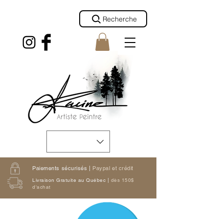
Recherche
Paiements sécurisés |
Paypal et crédit
Livraison Gratuite au Québec |
dès 150$
d'achat