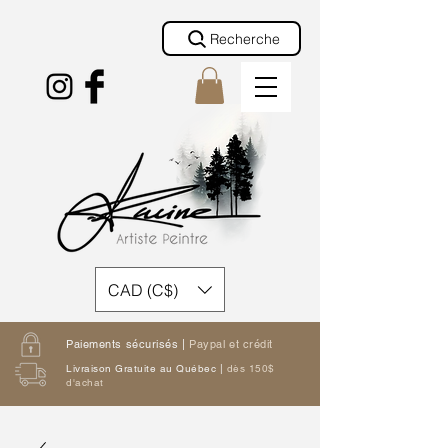
Recherche
CAD (C$)
Paiements sécurisés |
Paypal et crédit
Livraison Gratuite au Québec |
dès 150$
d'achat