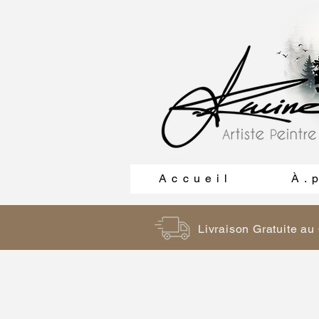
A c c u e i l
À . p
Livraison Gratuite a