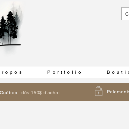
C
 r o p o s
P o r t f o l i o
B o u t i
Paiements
u Québec |
dès 150$ d'achat