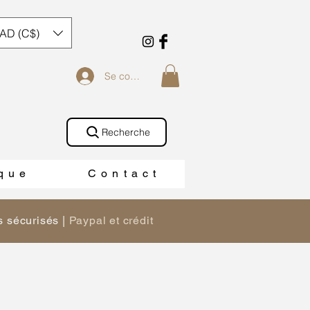
AD (C$)
Se connecter
Recherche
 q u e
C o n t a c t
 sécurisés |
Paypal et crédit