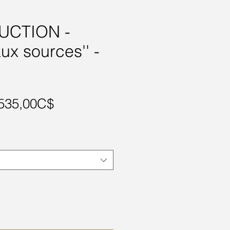
UCTION -
aux sources'' -
Prix
535,00C$
promotionnel