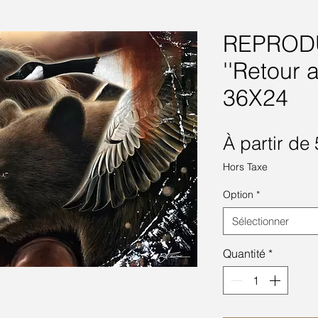
REPROD
''Retour 
36X24
À partir de
Hors Taxe
Option
*
Sélectionner
Quantité
*