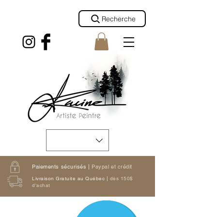
Recherche
Paiements sécurisés |
Paypal et crédit
Livraison Gratuite au Québec |
dès 150$
d'achat