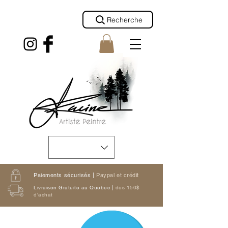
Recherche
Paiements sécurisés |
Paypal et crédit
Livraison Gratuite au Québec |
dès 150$
d'achat