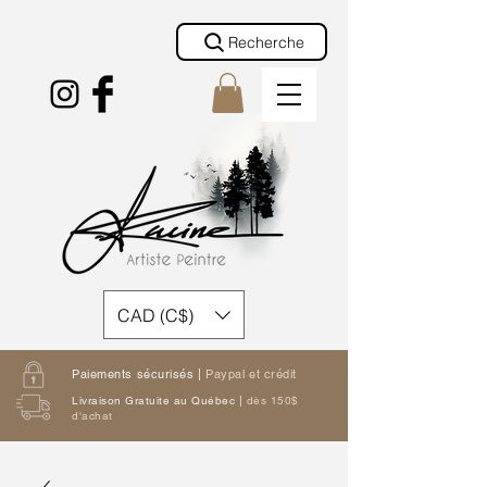
Recherche
CAD (C$)
Paiements sécurisés |
Paypal et crédit
Livraison Gratuite au Québec |
dès 150$
d'achat