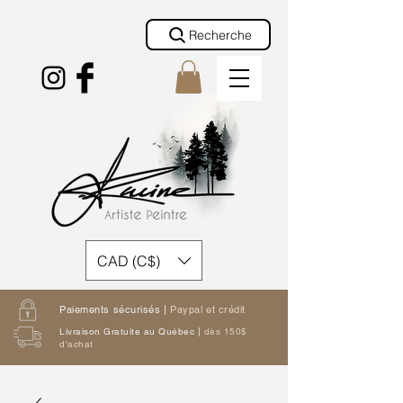
Recherche
CAD (C$)
Paiements sécurisés |
Paypal et crédit
Livraison Gratuite au Québec |
dès 150$
d'achat