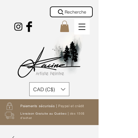
Recherche
CAD (C$)
Paiements sécurisés |
Paypal et crédit
Livraison Gratuite au Québec |
dès 150$
d'achat