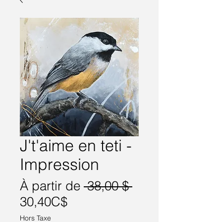
J't'aime en teti -
Impression
Prix
À partir de
 38,00 $ 
Prix
original
30,40C$
promotionnel
Hors Taxe