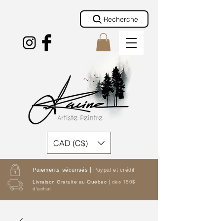
Recherche
CAD (C$)
Paiements sécurisés |
Paypal et crédit
Livraison Gratuite au Québec |
dès 150$
d'achat