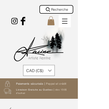
Recherche
CAD (C$)
Paiements sécurisés |
Paypal et crédit
Livraison Gratuite au Québec |
dès 150$
d'achat