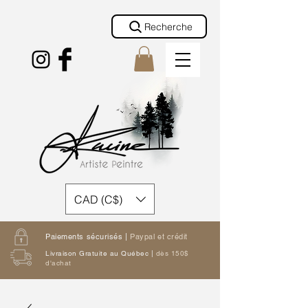
Recherche
CAD (C$)
Paiements sécurisés |
Paypal et crédit
Livraison Gratuite au Québec |
dès 150$
d'achat