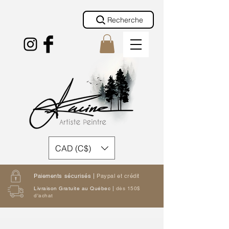
Recherche
CAD (C$)
Paiements sécurisés |
Paypal et crédit
Livraison Gratuite au Québec |
dès 150$
d'achat