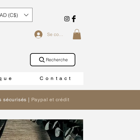
AD (C$)
Se connecter
Recherche
 q u e
C o n t a c t
 sécurisés |
Paypal et crédit