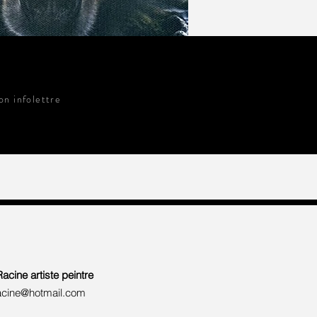
on infolettre
Racine artiste peintre
racine@hotmail.com