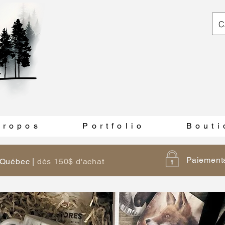
C
 r o p o s
P o r t f o l i o
B o u t i
Paiements
u Québec |
dès 150$ d'achat