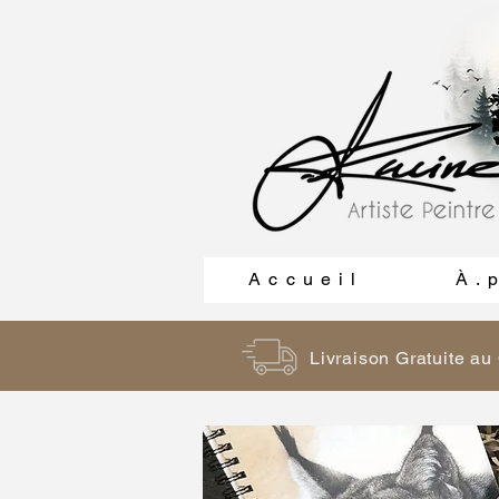
A c c u e i l
À . p
Livraison Gratuite a