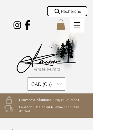
Recherche
CAD (C$)
Paiements sécurisés |
Paypal et crédit
Livraison Gratuite au Québec |
dès 150$
d'achat