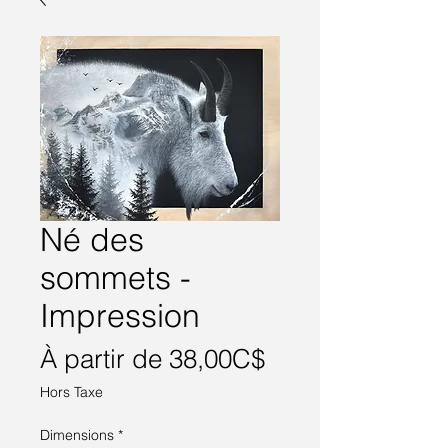
Né des
sommets -
Impression
Prix
À partir de
38,00C$
promotionnel
Hors Taxe
Dimensions
*