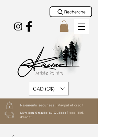
Recherche
CAD (C$)
Paiements sécurisés |
Paypal et crédit
Livraison Gratuite au Québec |
dès 150$
d'achat