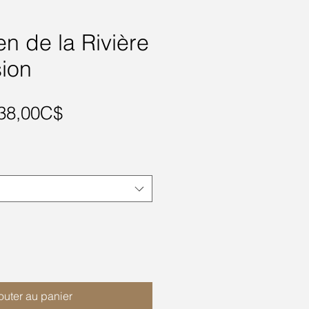
n de la Rivière
sion
Prix
38,00C$
promotionnel
outer au panier