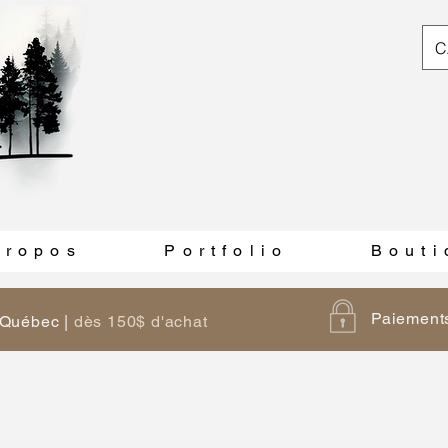
C
 r o p o s
P o r t f o l i o
B o u t i
Paiements
u Québec |
dès 150$ d'achat