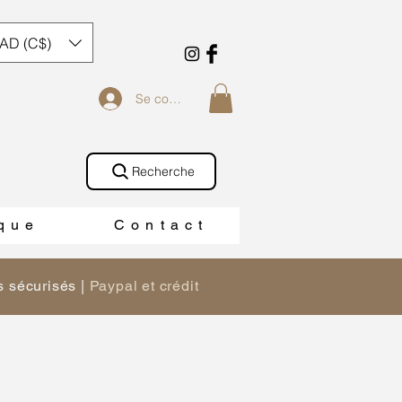
AD (C$)
Se connecter
Recherche
 q u e
C o n t a c t
 sécurisés |
Paypal et crédit