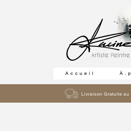
A c c u e i l
À . p
Livraison Gratuite a