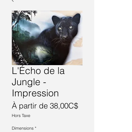
L'Écho de la
Jungle -
Impression
Prix
À partir de
38,00C$
promotionnel
Hors Taxe
Dimensions
*