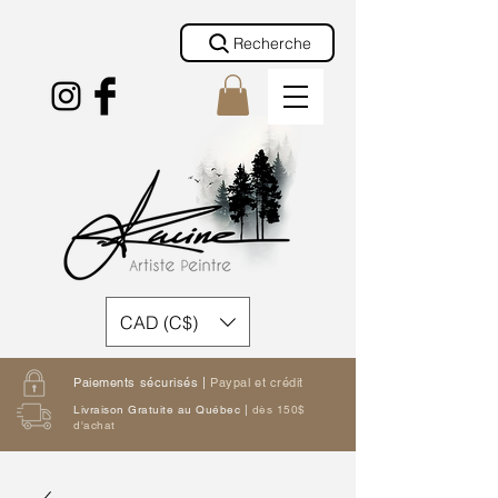
Recherche
CAD (C$)
Paiements sécurisés |
Paypal et crédit
Livraison Gratuite au Québec |
dès 150$
d'achat