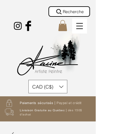
Recherche
CAD (C$)
Paiements sécurisés |
Paypal et crédit
Livraison Gratuite au Québec |
dès 150$
d'achat