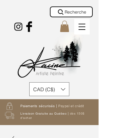
Recherche
CAD (C$)
Paiements sécurisés |
Paypal et crédit
Livraison Gratuite au Québec |
dès 150$
d'achat