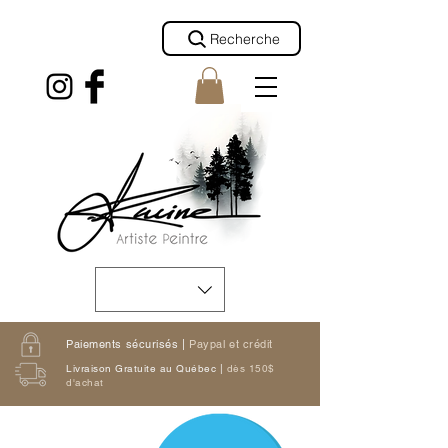
Recherche
Paiements sécurisés |
Paypal et crédit
Livraison Gratuite au Québec |
dès 150$
d'achat